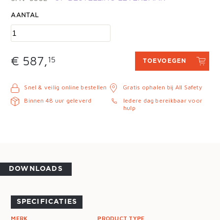
AANTAL
€ 587,
15
TOEVOEGEN
Snel & veilig online bestellen
Gratis ophalen bij All Safety
Binnen 48 uur geleverd
Iedere dag bereikbaar voor
hulp
DOWNLOADS
SPECIFICATIES
MERK
PRODUCT TYPE