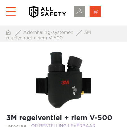
Ademhaling-systemen
3M
regelventiel + riem V-500
3M regelventiel + riem V-500
3MV-500E
OP BESTELLING LEVERBAAR