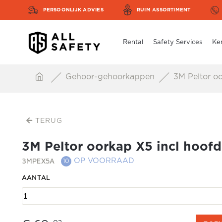
PERSOONLIJK ADVIES
RUIM ASSORTIMENT
Rental
Safety Services
Ke
Gehoor-gehoorkappen
3M Peltor o
TERUG
3M Peltor oorkap X5 incl hoof
3MPEX5A
OP VOORRAAD
10
AANTAL