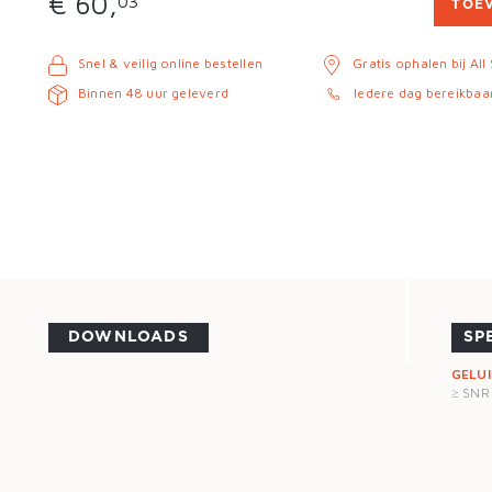
€ 60,
03
TOE
Snel & veilig online bestellen
Gratis ophalen bij All
Binnen 48 uur geleverd
Iedere dag bereikbaa
DOWNLOADS
SP
GELU
≥ SNR