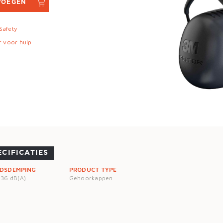
VOEGEN
 Safety
r voor hulp
ECIFICATIES
IDSDEMPING
PRODUCT TYPE
 36 dB(A)
Gehoorkappen