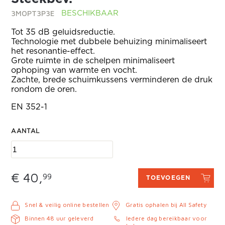
3MOPT3P3E
BESCHIKBAAR
Tot 35 dB geluidsreductie.
Technologie met dubbele behuizing minimaliseert
het resonantie-effect.
Grote ruimte in de schelpen minimaliseert
ophoping van warmte en vocht.
Zachte, brede schuimkussens verminderen de druk
rondom de oren.
EN 352-1
AANTAL
€ 40,
99
TOEVOEGEN
Snel & veilig online bestellen
Gratis ophalen bij All Safety
Binnen 48 uur geleverd
Iedere dag bereikbaar voor