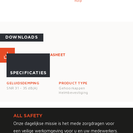
hulp
DOWNLOADS
PRODUCT DATASHEET
SPECIFICATIES
GELUIDSDEMPING
PRODUCT TYPE
SNR 31 - 35 dB(A)
Gehoorkappen
Helmbevestiging
ALL SAFETY
Onze dagelijkse missie is het mede zorgdragen voor
een veilige werkomgeving voor u en uw medewerkers.