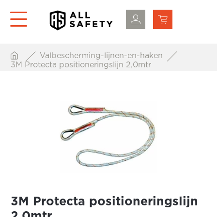
Valbescherming-lijnen-en-haken
3M Protecta positioneringslijn 2,0mtr
3M Protecta positioneringslijn
2,0mtr