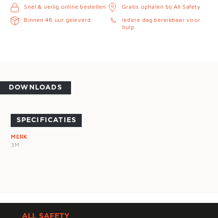
Snel & veilig online bestellen
Gratis ophalen bij All Safety
Binnen 48 uur geleverd
Iedere dag bereikbaar voor
hulp
DOWNLOADS
SPECIFICATIES
MERK
3M
ALL SAFETY