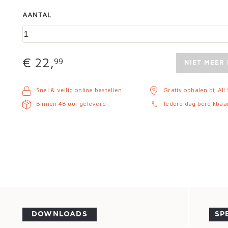
AANTAL
€ 22,
99
NIET MEER
Snel & veilig online bestellen
Gratis ophalen bij All
Binnen 48 uur geleverd
Iedere dag bereikbaa
DOWNLOADS
SP