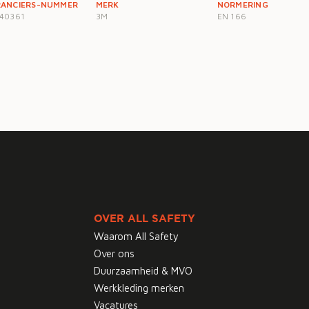
RANCIERS-NUMMER
MERK
NORMERING
40361
3M
EN 166
OVER ALL SAFETY
Waarom All Safety
Over ons
Duurzaamheid & MVO
Werkkleding merken
Vacatures