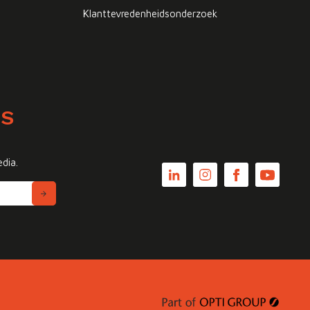
Klanttevredenheidsonderzoek
WS
edia.