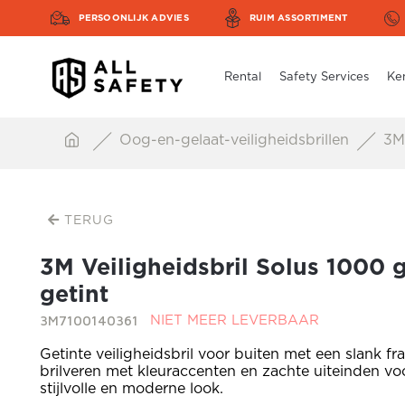
PERSOONLIJK ADVIES
RUIM ASSORTIMENT
Rental
Safety Services
Ke
Oog-en-gelaat-veiligheidsbrillen
3M 
TERUG
3M Veiligheidsbril Solus 1000 g
getint
3M7100140361
NIET MEER LEVERBAAR
Getinte veiligheidsbril voor buiten met een slank f
brilveren met kleuraccenten en zachte uiteinden vo
stijlvolle en moderne look.