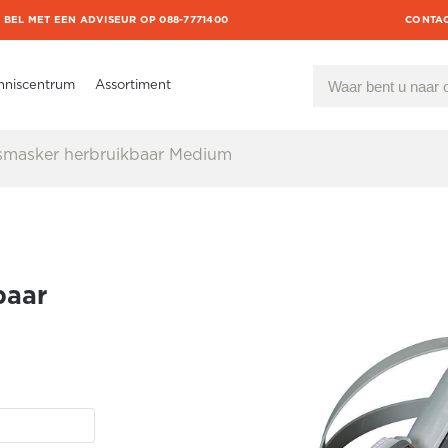
BEL MET EEN ADVISEUR OP 088-7771400
CONTA
nniscentrum
Assortiment
smasker herbruikbaar Medium
baar