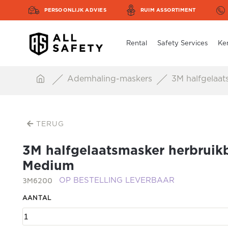
PERSOONLIJK ADVIES
RUIM ASSORTIMENT
Rental
Safety Services
Ke
Ademhaling-maskers
3M halfgelaat
TERUG
3M halfgelaatsmasker herbruik
Medium
3M6200
OP BESTELLING LEVERBAAR
AANTAL