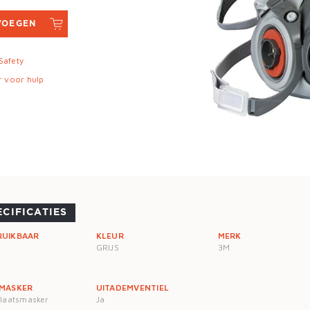
VOEGEN
 Safety
r voor hulp
ECIFICATIES
RUIKBAAR
KLEUR
MERK
GRIJS
3M
 MASKER
UITADEMVENTIEL
elaatsmasker
Ja