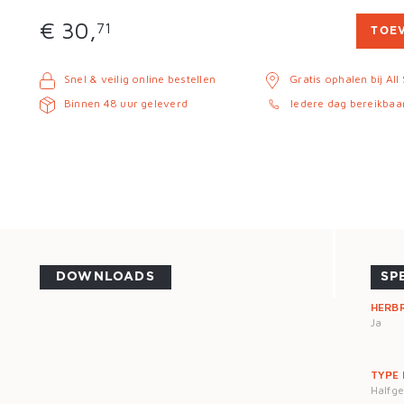
€ 30,
71
TOE
Snel & veilig online bestellen
Gratis ophalen bij All
Binnen 48 uur geleverd
Iedere dag bereikbaa
DOWNLOADS
SP
HERB
Ja
TYPE
Halfg