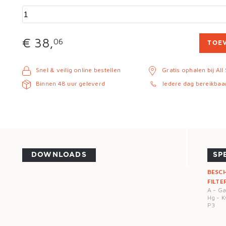
€ 38,
06
TOE
Snel & veilig online bestellen
Gratis ophalen bij All
Binnen 48 uur geleverd
Iedere dag bereikbaa
DOWNLOADS
SP
BESC
FILTE
A - G
Hg - 
P3