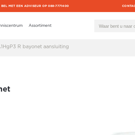
BEL MET EEN ADVISEUR OP 088-7771400
CONTA
nniscentrum
Assortiment
1HgP3 R bayonet aansluiting
net