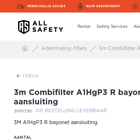
PERSOONLIJK ADVIES
RUIM ASSORTIMENT
Rental
Safety Services
Ke
Ademhaling-filters
3m Combifilter A
TERUG
3m Combifilter A1HgP3 R bayo
aansluiting
3M6096
OP BESTELLING LEVERBAAR
3M A1HgP3 R bayonet aansluiting.
AANTAL