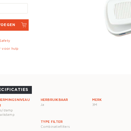
VOEGEN
 Safety
r voor hulp
ECIFICATIES
HERMINGSNIVEAU
HERBRUIKBAAR
MERK
Ja
3M
R
as/damp
Kwikdamp
TYPE FILTER
Combinatiefilters