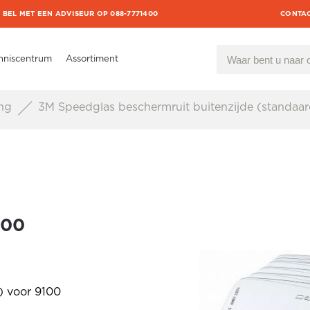
BEL MET EEN ADVISEUR OP 088-7771400
CONTA
nniscentrum
Assortiment
ing
3M Speedglas beschermruit buitenzijde (standaar
100
) voor 9100