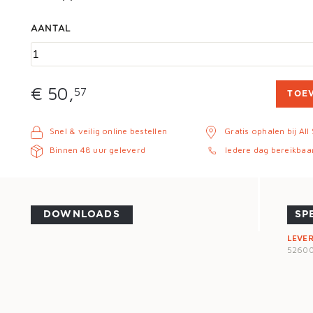
AANTAL
€ 50,
57
TOE
Snel & veilig online bestellen
Gratis ophalen bij All
Binnen 48 uur geleverd
Iedere dag bereikbaa
DOWNLOADS
SP
LEVE
5260