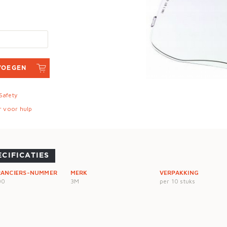
VOEGEN
 Safety
r voor hulp
ECIFICATIES
RANCIERS-NUMMER
MERK
VERPAKKING
00
3M
per 10 stuks