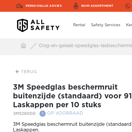
PERSOONLIJK ADVIES
RUIM ASSORTIMENT
Rental
Safety Services
Ke
Oog-en-gelaat-speedglas-lasbescherm
TERUG
3M Speedglas beschermruit
buitenzijde (standaard) voor 9
Laskappen per 10 stuks
3M526000
OP VOORRAAD
5
3M Speedglas beschermruit buitenzijde (standaard
Laskappen.