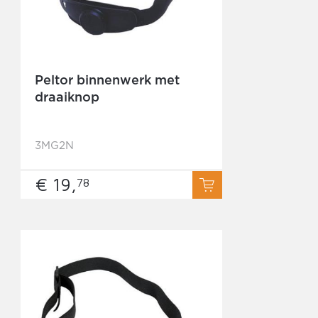
Peltor binnenwerk met
draaiknop
3MG2N
€ 19,
78