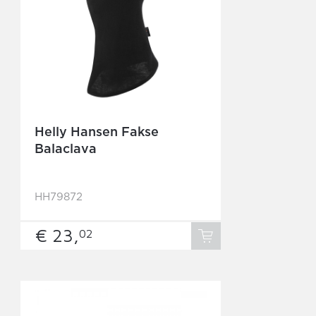
Helly Hansen Fakse
Balaclava
HH79872
€ 23,
02