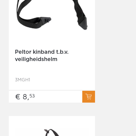
Peltor kinband t.b.v.
veiligheidshelm
3MGH1
€ 8,
53