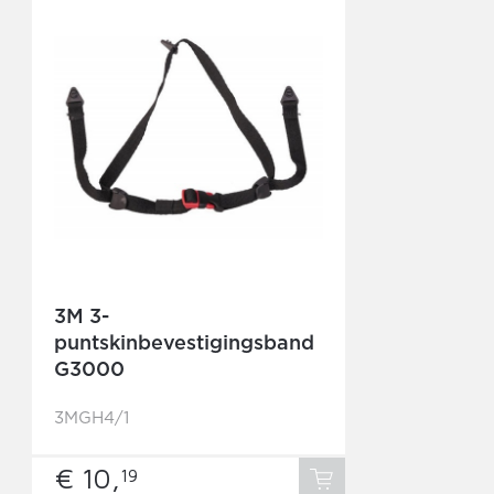
3M 3-
puntskinbevestigingsband
G3000
3MGH4/1
€ 10,
19