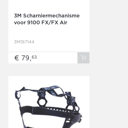
3M Scharniermechanisme
voor 9100 FX/FX Air
3M197144
€ 79,
63