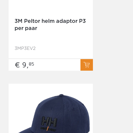
3M Peltor helm adaptor P3
per paar
3MP3EV2
€ 9,
85