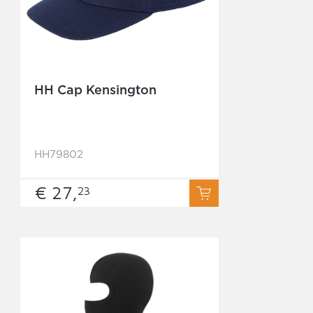
HH Cap Kensington
HH79802
€ 27,
23