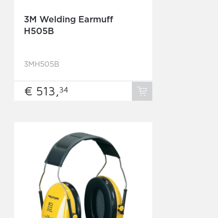
3M Welding Earmuff
H505B
3MH505B
€ 513,
34