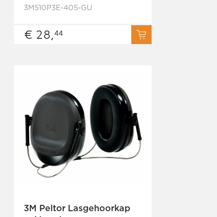
3M510P3E-405-GU
€ 28,
44
3M Peltor Lasgehoorkap