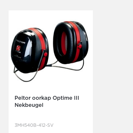
Peltor oorkap Optime III
Nekbeugel
3MH540B-412-SV