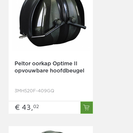
Peltor oorkap Optime II
opvouwbare hoofdbeugel
3MH520F-409GQ
€ 43,
02