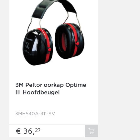
3M Peltor oorkap Optime
III Hoofdbeugel
3MH540A-411-SV
€ 36,
27