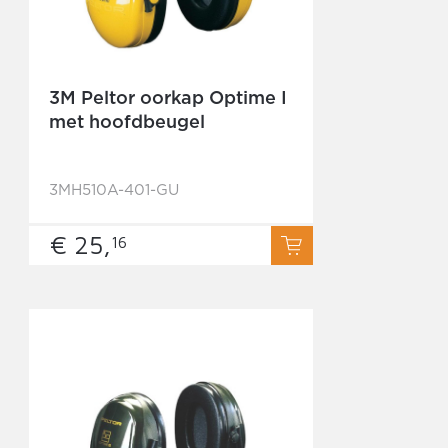
3M Peltor oorkap Optime I
met hoofdbeugel
3MH510A-401-GU
€ 25,
16