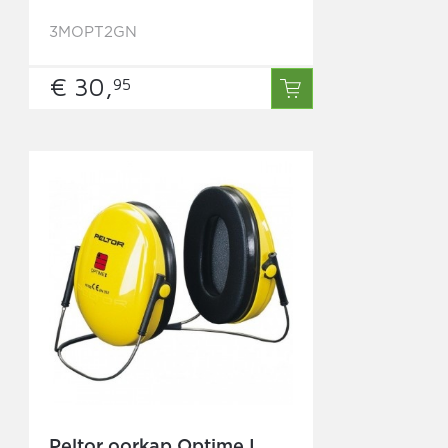
3MOPT2GN
€ 30,
95
Peltor oorkap Optime I