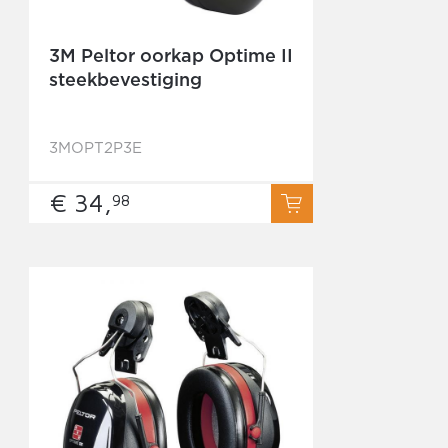
3M Peltor oorkap Optime II
steekbevestiging
3MOPT2P3E
€ 34,
98