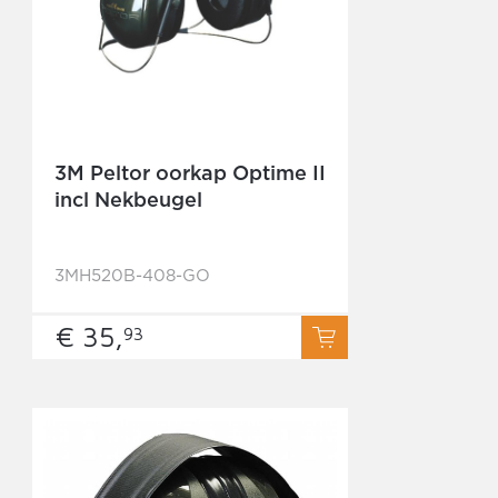
3M Peltor oorkap Optime II
incl Nekbeugel
3MH520B-408-GO
€ 35,
93