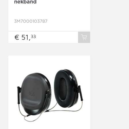
nekband
3M7000103787
€ 51,
33