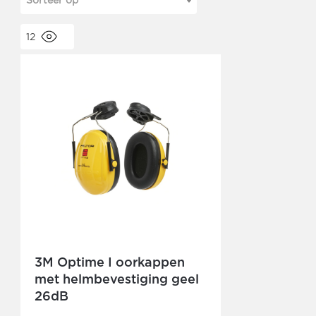
Sorteer op
12
3M Optime I oorkappen
met helmbevestiging geel
26dB