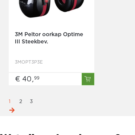
3M Peltor oorkap Optime
III Steekbev.
3MOPT3P3E
€ 40,
99
1
2
3