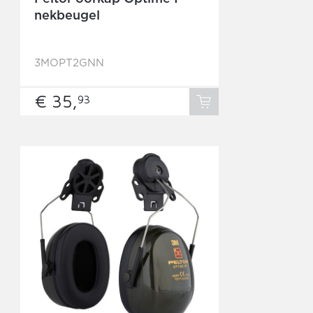
nekbeugel
3MOPT2GNN
€ 35,
93