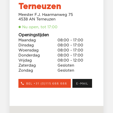
Terneuzen
Meester F.J. Haarmanweg 75
4538 AN Terneuzen
Nu open, tot 17:00
Openingstijden
Maandag
08:00 - 17:00
Dinsdag
08:00 - 17:00
Woensdag
08:00 - 17:00
Donderdag
08:00 - 17:00
Vrijdag
08:00 - 12:00
Zaterdag
Gesloten
Zondag
Gesloten
BEL +31 (0)115 688 888
E-MAIL