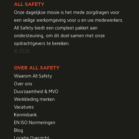
ALL SAFETY
Onze dagelijkse missie is het mede zorgdragen voor
een veilige werkomgeving voor u en uw medewerkers.
All Safety biedt een compleet pakket aan
ondersteuning, om dit doel samen met onze
opdrachtgevers te bereiken.
© 2026
OVER ALL SAFETY
Waarom All Safety
Over ons
Duurzaamheid & MVO
Werkkleding merken
Vacatures
Kennisbank
EN ISO Normeringen
Blog
Locatie Overzicht