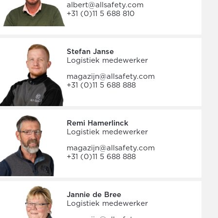
albert@allsafety.com
+31 (0)11 5 688 810
Stefan Janse
Logistiek medewerker
magazijn@allsafety.com
+31 (0)11 5 688 888
Remi Hamerlinck
Logistiek medewerker
magazijn@allsafety.com
+31 (0)11 5 688 888
Jannie de Bree
Logistiek medewerker