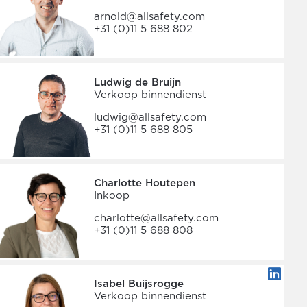
arnold@allsafety.com
+31 (0)11 5 688 802
Ludwig de Bruijn
Verkoop binnendienst
ludwig@allsafety.com
+31 (0)11 5 688 805
Charlotte Houtepen
Inkoop
charlotte@allsafety.com
+31 (0)11 5 688 808
Isabel Buijsrogge
Verkoop binnendienst