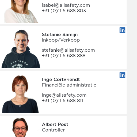
isabel@allsafety.com
+31 (0)11 5 688 803
Stefanie Samijn
Inkoop/Verkoop
stefanie@allsafety.com
+31 (0)11 5 688 888
Inge Cortvriendt
Financiële administratie
inge@allsafety.com
+31 (0)11 5 688 811
Albert Post
Controller