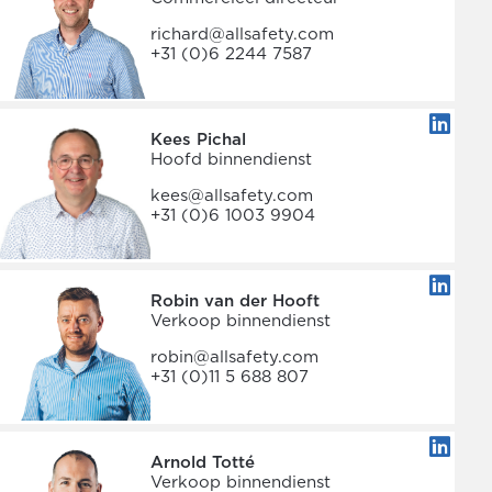
richard@allsafety.com
+31 (0)6 2244 7587
Kees Pichal
Hoofd binnendienst
kees@allsafety.com
+31 (0)6 1003 9904
Robin van der Hooft
Verkoop binnendienst
robin@allsafety.com
+31 (0)11 5 688 807
Arnold Totté
Verkoop binnendienst