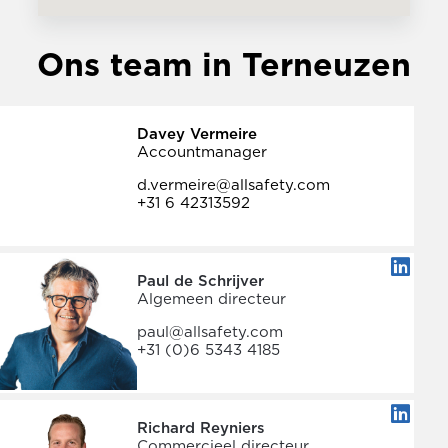
Ons team in Terneuzen
Davey Vermeire
Accountmanager
d.vermeire@allsafety.com
+31 6 42313592
Paul de Schrijver
Algemeen directeur
paul@allsafety.com
+31 (0)6 5343 4185
Richard Reyniers
Commercieel directeur