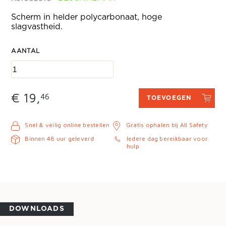
Scherm in helder polycarbonaat, hoge
slagvastheid.
AANTAL
€ 19,
46
TOEVOEGEN
Snel & veilig online bestellen
Gratis ophalen bij All Safety
Binnen 48 uur geleverd
Iedere dag bereikbaar voor
hulp
DOWNLOADS