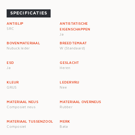
SPECIFICATIES
ANTISLIP
ANTISTATISCHE
SRC
EIGENSCHAPPEN
Ja
BOVENMATERIAAL
BREEDTEMAAT
Nubuck leder
W (Standaard)
ESD
GESLACHT
Ja
Heren
KLEUR
LEDERVRIJ
GRIJS
Nee
MATERIAAL NEUS
MATERIAAL OVERNEUS
Composiet neus
Rubber
MATERIAAL TUSSENZOOL
MERK
Composiet
Bata