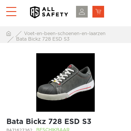
Voet-en-been-schoenen-en-laarzen
Bata Bickz 728 ESD S3
Bata Bickz 728 ESD S3
BA71627362
BESCHIKBAAR