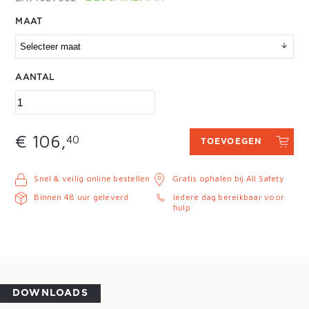
MAAT
AANTAL
€ 106,
40
TOEVOEGEN
Snel & veilig online bestellen
Gratis ophalen bij All Safety
Binnen 48 uur geleverd
Iedere dag bereikbaar voor
hulp
DOWNLOADS