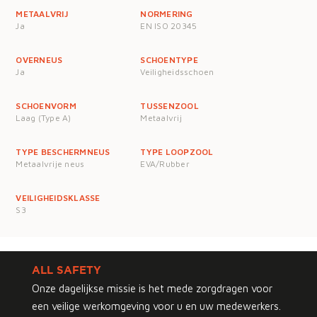
METAALVRIJ
NORMERING
Ja
EN ISO 20345
OVERNEUS
SCHOENTYPE
Ja
Veiligheidsschoen
SCHOENVORM
TUSSENZOOL
Laag (Type A)
Metaalvrij
TYPE BESCHERMNEUS
TYPE LOOPZOOL
Metaalvrije neus
EVA/Rubber
VEILIGHEIDSKLASSE
S3
ALL SAFETY
Onze dagelijkse missie is het mede zorgdragen voor
een veilige werkomgeving voor u en uw medewerkers.