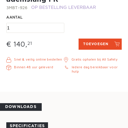
3MBT-926
OP BESTELLING LEVERBAAR
AANTAL
€ 140,
21
TOEVOEGEN
Snel & veilig online bestellen
Gratis ophalen bij All Safety
Binnen 48 uur geleverd
Iedere dag bereikbaar voor
hulp
DOWNLOADS
SPECIFICATIES