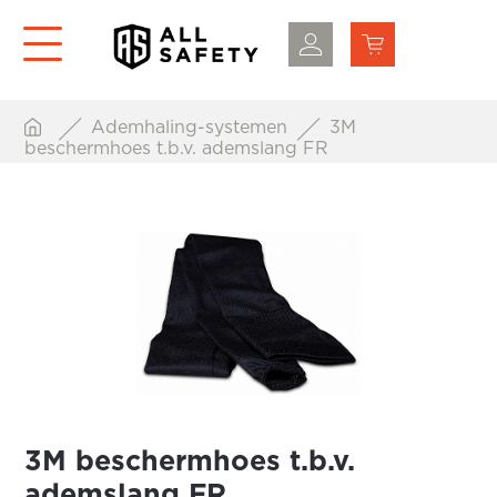
Ademhaling-systemen
3M
beschermhoes t.b.v. ademslang FR
3M beschermhoes t.b.v.
ademslang FR