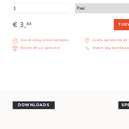
€ 3,
44
TOE
Snel & veilig online bestellen
Gratis ophalen bij All
Binnen 48 uur geleverd
Iedere dag bereikbaa
DOWNLOADS
SP