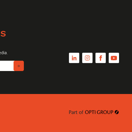
WS
edia.